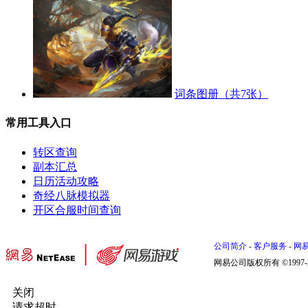
词条图册（共7张）
常用工具入口
转区查询
副本汇总
日历活动攻略
奇经八脉模拟器
开区合服时间查询
公司简介
-
客户服务
-
网
网易公司版权所有 ©1997-
关闭