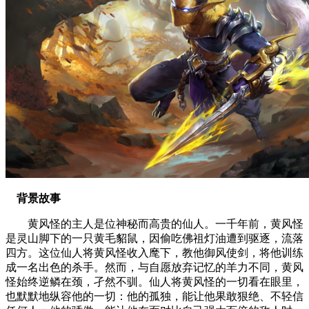
背景故事
黄风怪的主人是位神秘而高贵的仙人。一千年前，黄风怪
是灵山脚下的一只黄毛貂鼠，因偷吃佛祖灯油遭到驱逐，流落
四方。这位仙人将黄风怪收入麾下，教他御风使剑，将他训练
成一名出色的杀手。然而，与自愿放弃记忆的羊力不同，黄风
怪始终逆鳞在颈，孑然不驯。仙人将黄风怪的一切看在眼里，
也默默地纵容他的一切：他的孤独，能让他果敢狠绝、不轻信