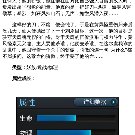
任何人；他的骄傲，能让他在面对比自己强大百倍的敌人时，
爆发出超乎想象的能量。他真的是一把好刀--迅捷，如疾风穿
劲草；暴烈，如狂风摧山石；无声，如微风潜入夜……
这样好的刀，不磨，便会钝了。于是在黄风怪重伤归来后
没几天，仙人便抛出了下一个刺杀目标。这一次，他的目标是
驻守天庭魂元仪的仙将。对于天庭的官僚派系与权力斗争，黄
风怪素无兴趣。主人要他杀谁，他便去杀谁。在这尔虞我诈的
乱世中，他固守着一个杀手的骄傲，骄傲的连一句"为什么"都
不屑多问。这致命的骄傲，终于要了他的命……
类型：
妖族/近战/物理
属性成长：