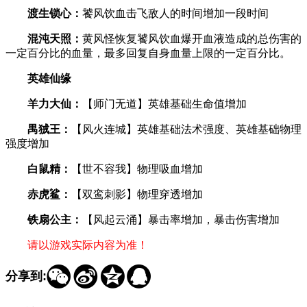
渡生锁心：
饕风饮血击飞敌人的时间增加一段时间
混沌天照：
黄风怪恢复饕风饮血爆开血液造成的总伤害的
一定百分比的血量，最多回复自身血量上限的一定百分比。
英雄仙缘
羊力大仙：
【师门无道】英雄基础生命值增加
禺狨王：
【风火连城】英雄基础法术强度、英雄基础物理
强度增加
白鼠精：
【世不容我】物理吸血增加
赤虎鲨：
【双鸾刺影】物理穿透增加
铁扇公主：
【风起云涌】暴击率增加，暴击伤害增加
请以游戏实际内容为准！




分享到: